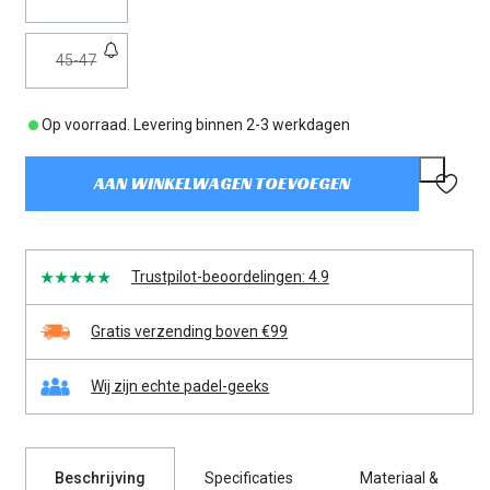
uitverkocht
of
Variant
45-47
niet
uitverkocht
beschikbaar
of
Op voorraad. Levering binnen 2-3 werkdagen
niet
beschikbaar
AAN WINKELWAGEN TOEVOEGEN
Trustpilot-beoordelingen: 4.9
Gratis verzending boven €99
Wij zijn echte padel-geeks
Beschrijving
Specificaties
Materiaal &