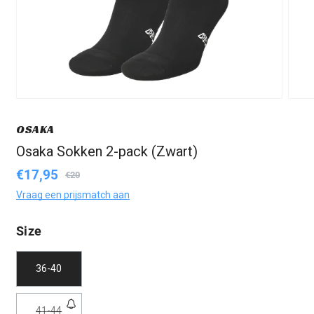
OSAKA
Osaka Sokken 2-pack (Zwart)
€17,95
Aanbiedingsprijs
Normale
€20
prijs
Vraag een prijsmatch aan
Size
36-40
Variant
41-44