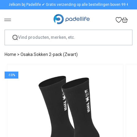
Welkom bij Padellife ✔ Gratis verzending op alle bestellingen boven 99 € ✔ Snel
METEEN NAAR DE CONTENT
Winkelwage
Home
>
Osaka Sokken 2-pack (Zwart)
GA DIRECT NAAR PRODUCTINFORMATIE
-10%